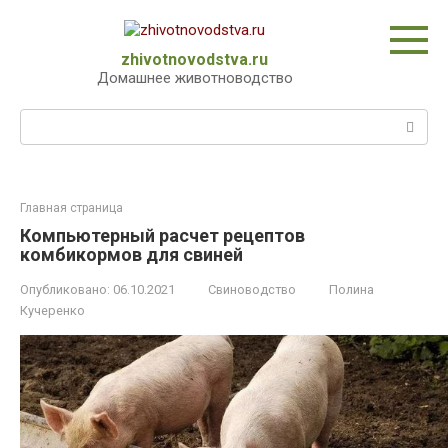
Перейти
к
контенту
zhivotnovodstva.ru
Домашнее животноводство
Поиск:
Главная страница
Компьютерный расчет рецептов
комбикормов для свиней
Опубликовано:
06.10.2021
Свиноводство
Полина
Кучеренко