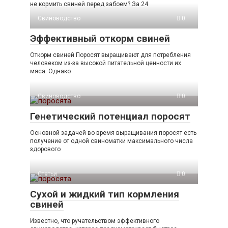
не кормить свиней перед забоем? За 24
Свиноводство
0
Эффективный откорм свиней
Откорм свиней Поросят выращивают для потребления
человеком из-за высокой питательной ценности их
мяса. Однако
Свиноводство
0
Генетический потенциал поросят
Основной задачей во время выращивания поросят есть
получение от одной свиноматки максимального числа
здорового
Статьи
0
Сухой и жидкий тип кормления
свиней
Известно, что ручательством эффективного