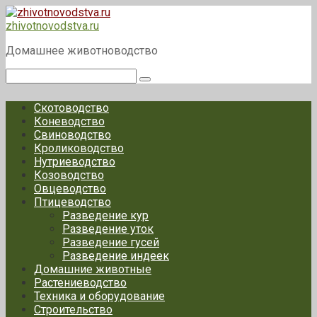
Перейти
к
zhivotnovodstva.ru
контенту
Домашнее животноводство
Поиск:
Скотоводство
Коневодство
Свиноводство
Кролиководство
Нутриеводство
Козоводство
Овцеводство
Птицеводство
Разведение кур
Разведение уток
Разведение гусей
Разведение индеек
Домашние животные
Растениеводство
Техника и оборудование
Строительство