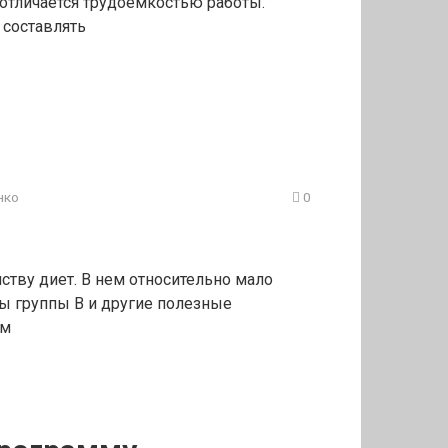
отличается трудоемкостью работы.
 составлять
нко
0
ству диет. В нем относительно мало
ны группы В и другие полезные
ым