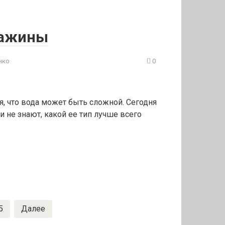
важины
нко
0
, что вода может быть сложной. Сегодня
 не знают, какой ее тип лучше всего
5
Далее