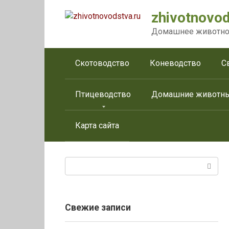
Перейти
zhivotnovod
к
контенту
Домашнее животно
Скотоводство
Коневодство
С
Птицеводство
Домашние животн
Карта сайта
Поиск:
Свежие записи