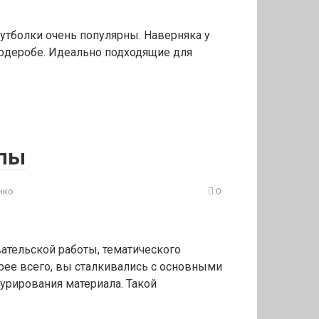
утболки очень популярны. Наверняка у
гардеробе. Идеально подходящие для
ипы
нко
0
ательской работы, тематического
орее всего, вы сталкивались с основными
урирования материала. Такой