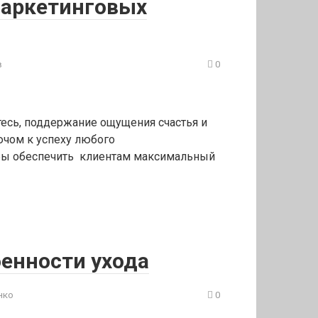
 маркетинговых
в
0
тесь, поддержание ощущения счастья и
ючом к успеху любого
обы обеспечить клиентам максимальный
бенности ухода
нко
0