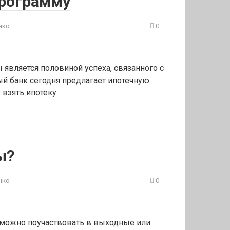
программу
нко
0
является половиной успеха, связанного с
й банк сегодня предлагает ипотечную
 взять ипотеку
ы?
нко
0
 можно поучаствовать в выходные или