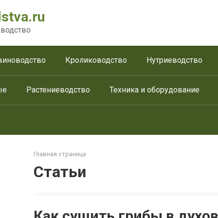
stva.ru
водство
виноводство
Кролиководство
Нутриеводство
ые
Растениеводство
Техника и оборудование
Главная страница
Статьи
Как сушить грибы в духо