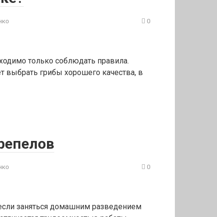
нко
0
бходимо только соблюдать правила.
т выбрать грибы хорошего качества, в
репелов
нко
0
, если заняться домашним разведением