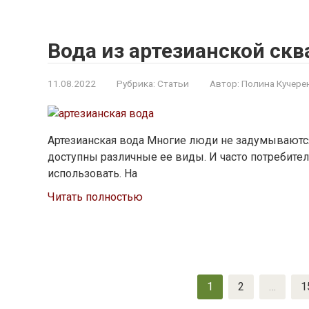
Вода из артезианской ск
11.08.2022
Рубрика:
Статьи
Автор:
Полина Кучере
Артезианская вода Многие люди не задумываются
доступны различные ее виды. И часто потребители
использовать. На
Читать полностью
Пагинация
1
2
…
1
записей