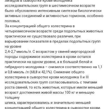
липидов в сыворотке крови молодняка
исследовательских групп в шестимесячном возрасте
было обусловлено интенсивным синтезом биологически
активных соединений и активностью гормонов, особенно
половых.
За концентрацией общего холестерина в
четырехмесячном возрасте среди подопытных животных
практически не существовало различия, при
варьировании показателя в пределах подопытных групп
на уровне
2,4-2,7 ммоль/л. С возрастом у свиней миргородской
породы содержимое холестерина в крови остался
практически на одном уровне, а в большой белой и
гибридного молодняка – снизился соответственно на 1,1
и 0,8 ммоль /л (68,8 и 42,1%). Снижение общего
холестерина в сыворотке крови молодняка ІІ и ІІІ
исследовательских групп согласовывалось с темпами
роста свиней, то есть животные, которые имели меньший
возраст достижения живой массы 100 кг и меньшую
толщину
шпика, характеризовались и значительно меньшей
концентрацией общего холестерина в сыворотке крови.