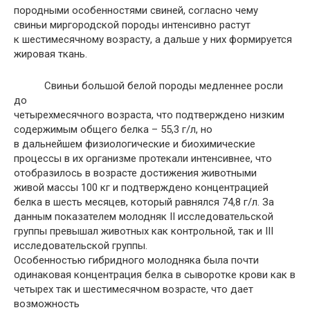
породными особенностями свиней, согласно чему
свиньи миргородской породы интенсивно растут
к шестимесячному возрасту, а дальше у них формируется
жировая ткань.
Свиньи большой белой породы медленнее росли
до
четырехмесячного возраста, что подтверждено низким
содержимым общего белка – 55,3 г/л, но
в дальнейшем физиологические и биохимические
процессы в их организме протекали интенсивнее, что
отобразилось в возрасте достижения животными
живой массы 100 кг и подтверждено концентрацией
белка в шесть месяцев, который равнялся 74,8 г/л. За
данным показателем молодняк ІІ исследовательской
группы превышал животных как контрольной, так и ІІІ
исследовательской группы.
Особенностью гибридного молодняка была почти
одинаковая концентрация белка в сыворотке крови как в
четырех так и шестимесячном возрасте, что дает
возможность