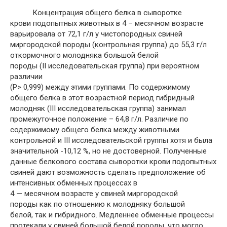
Концентрация общего белка в сыворотке
крови подопытных животных в 4 – месячном возрасте
варьировала от 72,1 г/л у чистопородных свиней
миргородской породы (контрольная группа) до 55,3 г/л
откормочного молодняка большой белой
породы (ІІ исследовательская группа) при вероятном
различии
(Р> 0,999) между этими группами. По содержимому
общего белка в этот возрастной период гибридный
молодняк (ІІІ исследовательская группа) занимал
промежуточное положение – 64,8 г/л. Различие по
содержимому общего белка между животными
контрольной и ІІІ исследовательской группы хотя и была
значительной -10,12 %, но не достоверной. Полученные
данные белкового состава сыворотки крови подопытных
свиней дают возможность сделать предположение об
интенсивных обменных процессах в
4 — месячном возрасте у свиней миргородской
породы как по отношению к молодняку большой
белой, так и гибридного. Медленнее обменные процессы
протекали у свиней большой белой породы, что могло