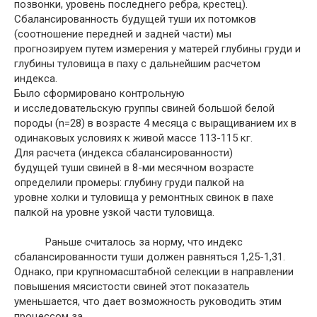
позвонки, уровень последнего ребра, крестец).
Сбалансированность будущей туши их потомков
(соотношение передней и задней части) мы
прогнозируем путем измерения у матерей глубины груди и
глубины туловища в паху с дальнейшим расчетом
индекса.
Было сформировано контрольную
и исследовательскую группы свиней большой белой
породы (n=28) в возрасте 4 месяца с выращиванием их в
одинаковых условиях к живой массе 113-115 кг.
Для расчета (индекса сбалансированности)
будущей туши свиней в 8-ми месячном возрасте
определили промеры: глубину груди палкой на
уровне холки и туловища у ремонтных свинок в пахе
палкой на уровне узкой части туловища.
Раньше считалось за норму, что индекс
сбалансированности туши должен равняться 1,25-1,31.
Однако, при крупномасштабной селекции в направлении
повышения мясистости свиней этот показатель
уменьшается, что дает возможность руководить этим
процессом за