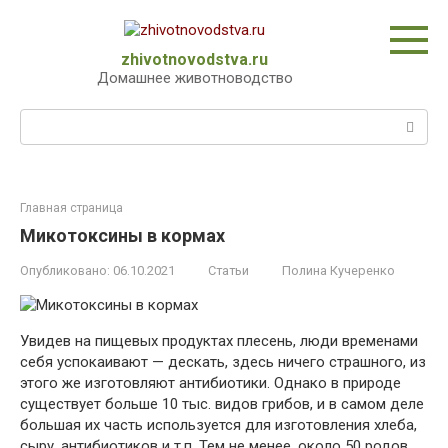
Перейти
к
контенту
zhivotnovodstva.ru
Домашнее животноводство
Поиск:
Главная страница
Микотоксины в кормах
Опубликовано:
06.10.2021
Статьи
Полина Кучеренко
Увидев на пищевых продуктах плесень, люди временами
себя успокаивают — дескать, здесь ничего страшного, из
этого же изготовляют антибиотики. Однако в природе
существует больше 10 тыс. видов грибов, и в самом деле
большая их часть используется для изготовления хлеба,
сыру, антибиотиков и т.п. Тем не менее, около 50 родов