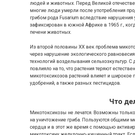
людей и животных. Перед Великой отечествен
многие люди умерли после употребления про
грибом рода Fusarium вследствие нарушения 
зафиксирован в южной Африке в 1965 г., ког
печени животных.
Из второй половины ХХ век проблема микото
через нарушение экологического равновеси
технологий возделывания сельхозкультур. С
повлияло на то, что растения теряют естестве
микотоксикозов растений влияет и широкое
удобрений, а также разных пестицидов.
Что де
Микотоксикозы не лечатся. Возможны тольк
на уничтожение гриба. Пользуются общими 
сердца и в этот же время с помощью активи
микотоксину желудочно-кишечный тракт. Есл