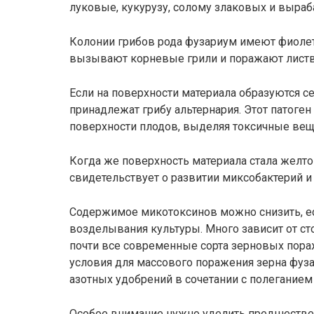
луковые, кукурузу, солому злаковых и выраб
Колонии грибов рода фузариум имеют фиоле
вызывают корневые грили и поражают листву
Если на поверхности материала образуются с
принадлежат грибу альтернария. Этот патоге
поверхности плодов, выделяя токсичные вещ
Когда же поверхность материала стала желтой
свидетельствует о развитии миксобактерий и 
Содержимое микотоксинов можно снизить, ес
возделывания культуры. Много зависит от ст
почти все современные сорта зерновых пор
условия для массового поражения зерна фуз
азотных удобрений в сочетании с полегание
Особое внимание нужно уделить предшестве