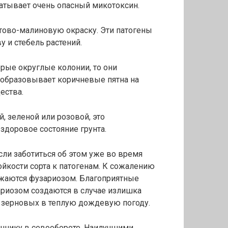
атывает очень опасный микотоксин.
тово-малиновую окраску. Эти патогены
 и стебель растений.
ерые округлые колонии, то они
н образовывает коричневые пятна на
ества.
, зеленой или розовой, это
здоровое состояние грунта.
ли заботиться об этом уже во время
ойкости сорта к патогенам. К сожалению
ажаются фузариозом. Благоприятные
ариозом создаются в случае излишка
м зерновых в теплую дождевую погоду.
ннику в севообороте. Наилучшими