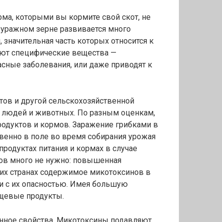
рма, которыми вы кормите свой скот, не
фуражном зерне развивается много
 значительная часть которых относится к
яют специфические вещества —
сные заболевания, или даже приводят к
тов и другой сельскохозяйственной
 людей и животных. По разным оценкам,
родуктов и кормов. Заражение грибками в
венно в поле во время собирания урожая
продуктах питания и кормах в случае
бов много не нужно: повышенная
гих странах содержимое микотоксинов в
зи с их опасностью. Имея большую
ищевые продукты.
нное свойства. Микотоксины подавляют