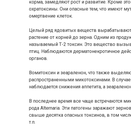
корма, замедляют рост и развитие. Кроме это
охратоксины. Они опасные тем, что имеют м
омертвение клеток.
Целый ряд ядовитых веществ вырабатывают 
растение от корней до зерна. Одним из проду
называемый Т-2 токсин. Это вещество вызыв
птиц. Наблюдаются дерматонекротичное дей
органов.
Вомитоксин и зеараленон, что также выделяют
распространенными микотоксинами. В случае
наблюдается снижения аппетита, а зеараленон
В последнее время все чаще встречаются ми
рода Alternaria. Эти патогены заражают зер
свыше десятка опасных токсинов, в том числ
т.п.