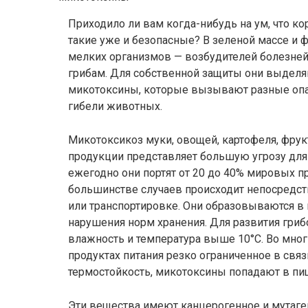
Приходило ли вам когда-нибудь на ум, что ко
такие уже и безопасные? В зеленой массе и 
мелких организмов — возбудителей болезней,
грибам. Для собственной защиты они выдел
микотоксины, которые вызывают разные опа
гибели животных.
Микотоксикоз муки, овощей, картофеля, фрук
продукции представляет большую угрозу для
ежегодно они портят от 20 до 40% мировых п
большинстве случаев происходит непосредст
или транспортировке. Они образовываются в 
нарушения норм хранения. Для развития гри
влажность и температура выше 10°С. Во мно
продуктах питания резко ограниченное в свя
термостойкость, микотоксины попадают в п
Эти вещества имеют канцерогенное и мутаге