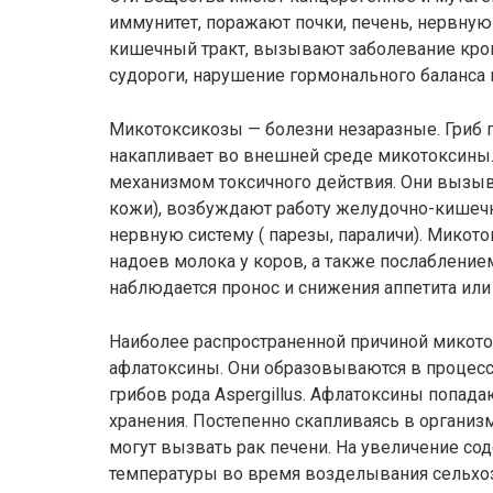
иммунитет, поражают почки, печень, нервную
кишечный тракт, вызывают заболевание кров
судороги, нарушение гормонального баланса
Микотоксикозы — болезни незаразные. Гриб 
накапливает во внешней среде микотоксины
механизмом токсичного действия. Они вызы
кожи), возбуждают работу желудочно-кишечн
нервную систему ( парезы, параличи). Мико
надоев молока у коров, а также послабление
наблюдается пронос и снижения аппетита или
Наиболее распространенной причиной микот
афлатоксины. Они образовываются в процес
грибов рода Aspergillus. Афлатоксины попада
хранения. Постепенно скапливаясь в организ
могут вызвать рак печени. На увеличение с
температуры во время возделывания сельхоз