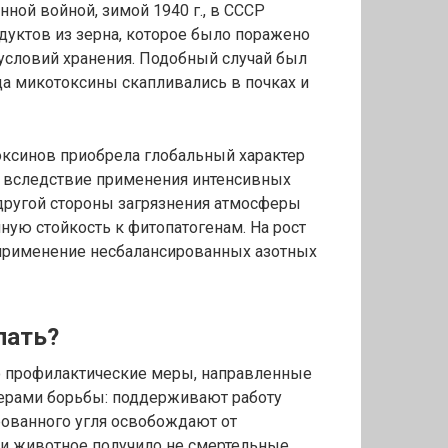
ной войной, зимой 1940 г., в СССР
дуктов из зерна, которое было поражено
условий хранения. Подобный случай был
да микотоксины скапливались в почках и
ксинов приобрела глобальный характер
я вследствие применения интенсивных
 другой стороны загрязнения атмосферы
нную стойкость к фитопатогенам. На рост
 применение несбалансированных азотных
лать?
о профилактические меры, направленные
мерами борьбы: поддерживают работу
рованного угля освобождают от
и животное получило не смертельные