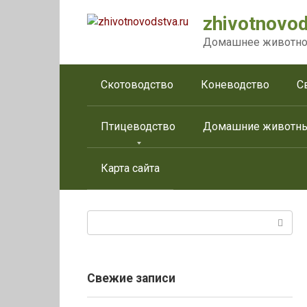
Перейти
zhivotnovod
к
контенту
Домашнее животно
Скотоводство
Коневодство
С
Птицеводство
Домашние животн
Карта сайта
Поиск:
Свежие записи