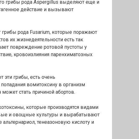
го грибы рода Aspergillus выделяют еще и
утагенное действие и вызывают
грибы рода Fusarium, которые поражают
ктов их жизнедеятельности есть так
ает повреждение ротовой пустоты у
ствие, кровоизлияния паренхиматозных
 эти грибы, есть очень
 попадания вомитоксину в организм
 может стать причиной абортов.
котоксины, которые производятся видами
новые и овощные культуры и вырабатывают
е альтернариол, тенеазоновую кислоту и