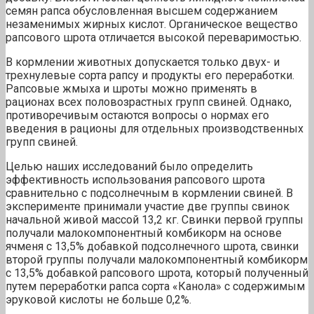
семян рапса обусловленная высшем содержанием
незаменимых жирных кислот. Органическое вещество
рапсового шрота отличается высокой переваримостью.
В кормлении животных допускается только двух- и
трехнулевые сорта рапсу и продукты его переработки.
Рапсовые жмыха и шроты можно применять в
рационах всех половозрастных групп свиней. Однако,
противоречивым остаются вопросы о нормах его
введения в рационы для отдельных производственных
групп свиней.
Целью наших исследований было определить
эффективность использования рапсового шрота
сравнительно с подсолнечным в кормлении свиней. В
эксперименте принимали участие две группы свинок
начальной живой массой 13,2 кг. Свинки первой группы
получали малокомпонентный комбикорм на основе
ячменя с 13,5% добавкой подсолнечного шрота, свинки
второй группы получали малокомпонентный комбикорм
с 13,5% добавкой рапсового шрота, который полученный
путем переработки рапса сорта «Канола» с содержимым
эруковой кислоты не больше 0,2%.