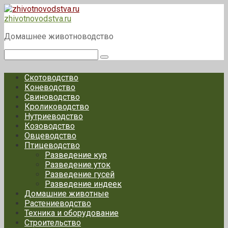
Перейти
к
zhivotnovodstva.ru
контенту
Домашнее животноводство
Поиск:
Скотоводство
Коневодство
Свиноводство
Кролиководство
Нутриеводство
Козоводство
Овцеводство
Птицеводство
Разведение кур
Разведение уток
Разведение гусей
Разведение индеек
Домашние животные
Растениеводство
Техника и оборудование
Строительство