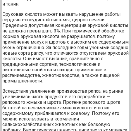
и танин.
Эруковая кислота может вызвать нарушение работы
сердечно-сосудистой системы, цирроз печени.
Предельно допустимая концентрация эруковой кислоты
не должна превышать 3%. При термической обработке
кормов эруковая кислота не разрушается, поэтому
применение макух и шротов с высоким ее содержимым
очень ограниченно. За последние годы учеными создано
новые сорта рапсу, что отличаются отсутствием эруковой
кислоты. Они имеют высшие, сравнительно с
традиционными сортами, технологические и
питательные свойства и находят применение в
растениеводстве, животноводстве, а также пищевой
промышленности.
Вследствие увеличения производства рапса, на рынке
увеличилась часть продуктов его переработки —
рапсового жмыха и шрота. Протеин рапсового шрота
богатый на незаменимые аминокислоты и по их
содержимому приближается к соевому. Поэтому его
можно использовать в кормлении
сельскохозяйственных животных как белковую
добавку. Биологическая ценность липидного комплекса