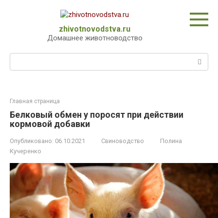
Перейти
к
контенту
zhivotnovodstva.ru
Домашнее животноводство
Поиск:
Главная страница
Белковый обмен у поросят при действии
кормовой добавки
Опубликовано:
06.10.2021
Свиноводство
Полина
Кучеренко