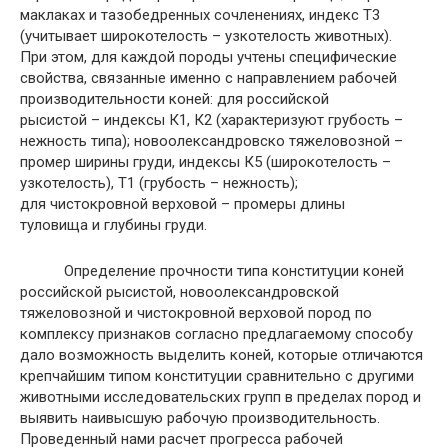
маклаках и тазобедренных сочленениях, индекс Т3
(учитывает широкотелость – узкотелость животных).
При этом, для каждой породы учтены специфические
свойства, связанные именно с направлением рабочей
производительности коней: для российской
рысистой – индексы К1, К2 (характеризуют грубость –
нежность типа); новоолександровско тяжеловозной –
промер ширины груди, индексы К5 (широкотелость –
узкотелость), Т1 (грубость – нежность);
для чистокровной верховой – промеры длины
туловища и глубины груди.
Определение прочности типа конституции коней
российской рысистой, новоолександровской
тяжеловозной и чистокровной верховой пород по
комплексу признаков согласно предлагаемому способу
дало возможность выделить коней, которые отличаются
крепчайшим типом конституции сравнительно с другими
животными исследовательских групп в пределах пород и
выявить наивысшую рабочую производительность.
Проведенный нами расчет прогресса рабочей