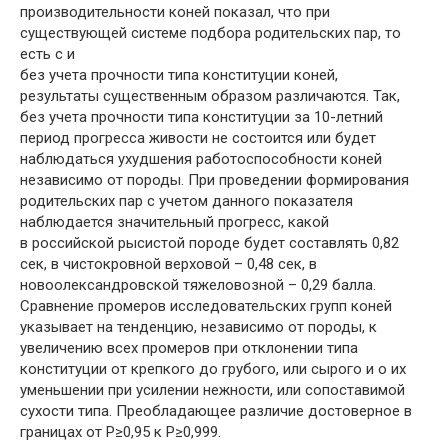
производительности коней показал, что при
существующей системе подбора родительских пар, то
есть с и
без учета прочности типа конституции коней,
результаты существенным образом различаются. Так,
без учета прочности типа конституции за 10-летний
период прогресса живости не состоится или будет
наблюдаться ухудшения работоспособности коней
независимо от породы. При проведении формирования
родительских пар с учетом данного показателя
наблюдается значительный прогресс, какой
в российской рысистой породе будет составлять 0,82
сек, в чистокровной верховой – 0,48 сек, в
новоолександровской тяжеловозной – 0,29 балла.
Сравнение промеров исследовательских групп коней
указывает на тенденцию, независимо от породы, к
увеличению всех промеров при отклонении типа
конституции от крепкого до грубого, или сырого и о их
уменьшении при усилении нежности, или сопоставимой
сухости типа. Преобладающее различие достоверное в
границах от Р≥0,95 к Р≥0,999.