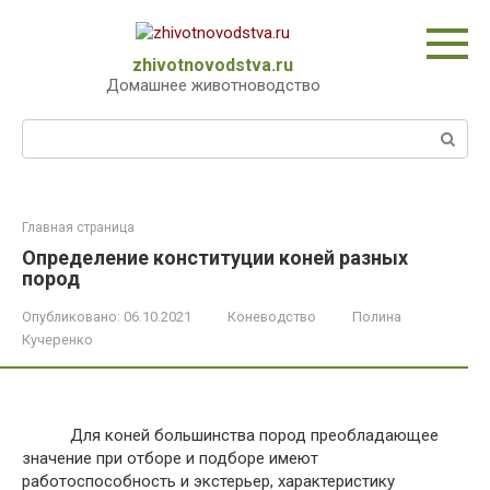
Перейти
к
контенту
zhivotnovodstva.ru
Домашнее животноводство
Поиск:
Главная страница
Определение конституции коней разных
пород
Опубликовано:
06.10.2021
Коневодство
Полина
Кучеренко
Для коней большинства пород преобладающее
значение при отборе и подборе имеют
работоспособность и экстерьер, характеристику