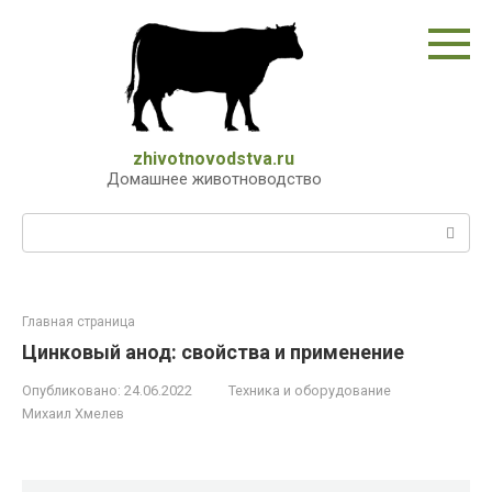
Перейти
к
контенту
zhivotnovodstva.ru
Домашнее животноводство
Поиск:
Главная страница
Цинковый анод: свойства и применение
Опубликовано:
24.06.2022
Техника и оборудование
Михаил Хмелев