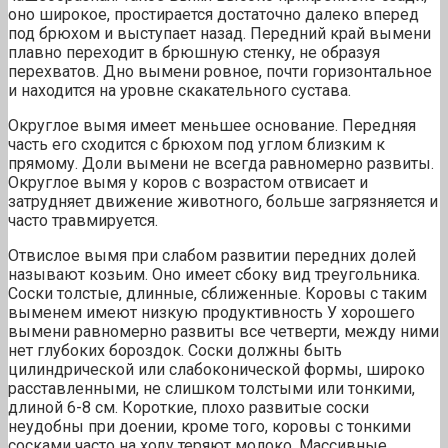
оно широкое, простирается достаточно далеко вперед
под брюхом и выступает назад. Передний край вымени
плавно переходит в брюшную стенку, не образуя
перехватов. Дно вымени ровное, почти горизонтальное
и находится на уровне скакательного сустава.
Округлое вымя имеет меньшее основание. Передняя
часть его сходится с брюхом под углом близким к
прямому. Доли вымени не всегда равномерно развиты.
Округлое вымя у коров с возрастом отвисает и
затрудняет движение животного, больше загрязняется и
часто травмируется.
Отвислое вымя при слабом развитии передних долей
называют козьим. Оно имеет сбоку вид треугольника.
Соски толстые, длинные, сближенные. Коровы с таким
выменем имеют низкую продуктивность У хорошего
вымени равномерно развиты все четверти, между ними
нет глубоких бороздок. Соски должны быть
цилиндрической или слабоконической формы, широко
расставленными, не слишком толстыми или тонкими,
длиной 6-8 см. Короткие, плохо развитые соски
неудобны при доении, кроме того, коровы с тонкими
сосками часто на ходу теряют молоко. Массивные,