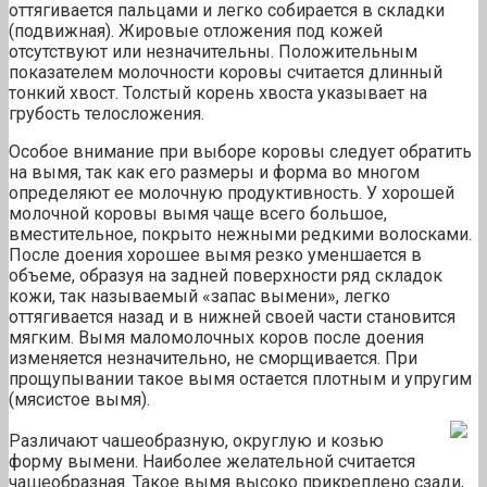
оттягивается пальцами и легко собирается в складки
(подвижная). Жировые отложения под кожей
отсутствуют или незначительны. Положительным
показателем молочности коровы считается длинный
тонкий хвост. Толстый корень хвоста указывает на
грубость телосложения.
Особое внимание при выборе коровы следует обратить
на вымя, так как его размеры и форма во многом
определяют ее молочную продуктивность. У хорошей
молочной коровы вымя чаще всего большое,
вместительное, покрыто нежными редкими волосками.
После доения хорошее вымя резко уменшается в
объеме, образуя на задней поверхности ряд складок
кожи, так называемый «запас вымени», легко
оттягивается назад и в нижней своей части становится
мягким. Вымя маломолочных коров после доения
изменяется незначительно, не сморщивается. При
прощупывании такое вымя остается плотным и упругим
(мясистое вымя).
Различают чашеобразную, округлую и козью
форму вымени. Наиболее желательной считается
чашеобразная. Такое вымя высоко прикреплено сзади,