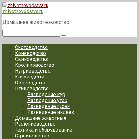
Перейти
к
zhivotnovodstva.ru
контенту
Домашнее животноводство
Поиск:
Скотоводство
Коневодство
Свиноводство
Кролиководство
Нутриеводство
Козоводство
Овцеводство
Птицеводство
Разведение кур
Разведение уток
Разведение гусей
Разведение индеек
Домашние животные
Растениеводство
Техника и оборудование
Строительство