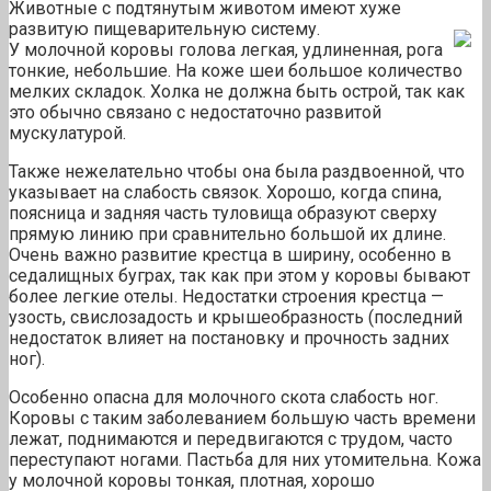
Животные с подтянутым животом имеют хуже
развитую пищеварительную систему.
У молочной коровы голова легкая, удлиненная, рога
тонкие, небольшие. На коже шеи большое количество
мелких складок. Холка не должна быть острой, так как
это обычно связано с недостаточно развитой
мускулатурой.
Также нежелательно чтобы она была раздвоенной, что
указывает на слабость связок. Хорошо, когда спина,
поясница и задняя часть туловища образуют сверху
прямую линию при сравнительно большой их длине.
Очень важно развитие крестца в ширину, особенно в
седалищных буграх, так как при этом у коровы бывают
более легкие отелы. Недостатки строения крестца —
узость, свислозадость и крышеобразность (последний
недостаток влияет на постановку и прочность задних
ног).
Особенно опасна для молочного скота слабость ног.
Коровы с таким заболеванием большую часть времени
лежат, поднимаются и передвигаются с трудом, часто
переступают ногами. Пастьба для них утомительна. Кожа
у молочной коровы тонкая, плотная, хорошо