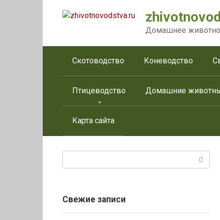
Перейти
zhivotnovod
к
контенту
Домашнее животно
Скотоводство
Коневодство
С
Птицеводство
Домашние животн
Карта сайта
Поиск:
Свежие записи