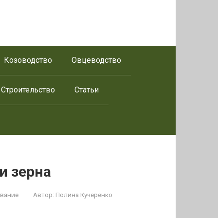
Козоводство
Овцеводство
Строительство
Статьи
и зерна
ование
Автор:
Полина Кучеренко