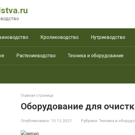
stva.ru
водство
виноводство
Кролиководство
Нутриеводство
ые
Растениеводство
Техника и оборудование
Главная страница
Оборудование для очистк
Опубликовано:
15.12.2021
Рубрика:
Техника и оборуд