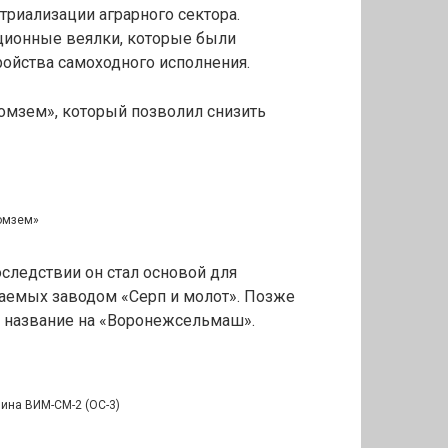
риализации аграрного сектора.
ционные веялки, которые были
ройства самоходного исполнения.
комзем», который позволил снизить
омзем»
оследствии он стал основой для
каемых заводом «Серп и молот». Позже
 название на «Воронежсельмаш».
ина ВИМ-СМ-2 (ОС-3)